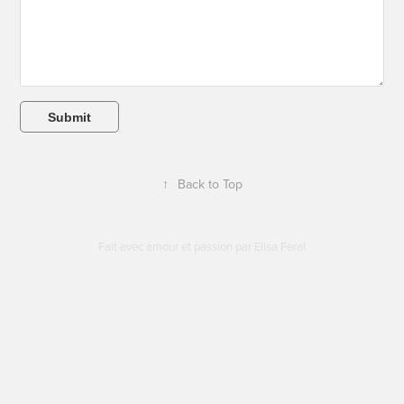
Submit
↑
Back to Top
Fait avec amour et passion par Elisa Feral